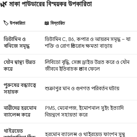
🌿 মাকা পাউডারের বিস্ময়কর উপকারিতা
🏷️ উপকারিতা
📖 বিস্তারিত
ভিটামিন ও
ভিটামিন C, B6, কপার ও আয়রন সমৃদ্ধ – যা
খনিজে সমৃদ্ধ
শক্তি ও রোগ প্রতিরোধ ক্ষমতা বাড়ায়
যৌন স্বাস্থ্য উন্নত
লিবিডো বৃদ্ধি, সেক্স ড্রাইভ উন্নত করে ও যৌন
করে
জীবনে ইতিবাচক প্রভাব ফেলে
পুরুষের বন্ধ্যাত্বে
শুক্রাণুর মান ও গুণগত পরিবর্তন ঘটায়
সহায়ক
নারীদের হরমোন
PMS, মেনোপজ, ইমোশনাল সুইং ইত্যাদি
ব্যালেন্স করে
নিয়ন্ত্রণে সহায়তা করে
থাইরয়েড
হরমোন ব্যালেন্স ও থাইরয়েড ফাংশন সুস্থ