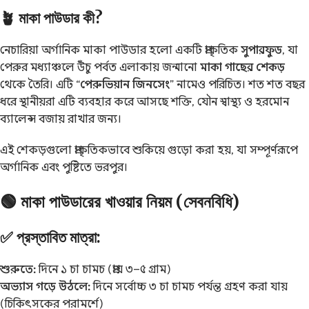
🪴 মাকা পাউডার কী?
নেচারিয়া অর্গানিক মাকা পাউডার হলো একটি প্রাকৃতিক
সুপারফুড
, যা
পেরুর মধ্যাঞ্চলে উঁচু পর্বত এলাকায় জন্মানো
মাকা গাছের শেকড়
থেকে তৈরি। এটি “
পেরুভিয়ান জিনসেং
” নামেও পরিচিত। শত শত বছর
ধরে স্থানীয়রা এটি ব্যবহার করে আসছে শক্তি, যৌন স্বাস্থ্য ও হরমোন
ব্যালেন্স বজায় রাখার জন্য।
এই শেকড়গুলো প্রাকৃতিকভাবে শুকিয়ে গুড়ো করা হয়, যা সম্পূর্ণরূপে
অর্গানিক এবং পুষ্টিতে ভরপুর।
🟢 মাকা পাউডারের খাওয়ার নিয়ম (সেবনবিধি)
✅ প্রস্তাবিত মাত্রা:
শুরুতে:
দিনে ১ চা চামচ (প্রায় ৩–৫ গ্রাম)
অভ্যাস গড়ে উঠলে:
দিনে সর্বোচ্চ ৩ চা চামচ পর্যন্ত গ্রহণ করা যায়
(চিকিৎসকের পরামর্শে)