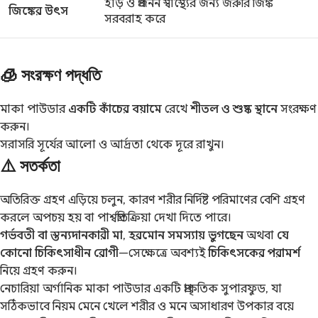
হাড় ও প্রজনন স্বাস্থ্যের জন্য জরুরি জিঙ্ক
জিঙ্কের উৎস
সরবরাহ করে
🧊 সংরক্ষণ পদ্ধতি
মাকা পাউডার
একটি কাঁচের বয়ামে
রেখে
শীতল ও শুষ্ক স্থানে
সংরক্ষণ
করুন।
সরাসরি সূর্যের আলো ও আর্দ্রতা থেকে দূরে রাখুন।
⚠️ সতর্কতা
অতিরিক্ত গ্রহণ এড়িয়ে চলুন, কারণ শরীর নির্দিষ্ট পরিমাণের বেশি গ্রহণ
করলে অপচয় হয় বা পার্শ্বপ্রতিক্রিয়া দেখা দিতে পারে।
গর্ভবতী বা স্তন্যদানকারী মা
,
হরমোন সমস্যায় ভুগছেন
অথবা
যে
কোনো চিকিৎসাধীন রোগী
—সেক্ষেত্রে অবশ্যই
চিকিৎসকের পরামর্শ
নিয়ে গ্রহণ করুন।
নেচারিয়া অর্গানিক মাকা পাউডার একটি প্রাকৃতিক সুপারফুড, যা
সঠিকভাবে নিয়ম মেনে খেলে শরীর ও মনে অসাধারণ উপকার বয়ে