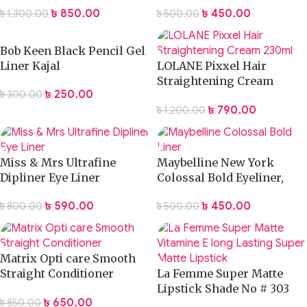
৳
850.00
৳
450.00
৳
1,300.00
৳
500.00
Bob Keen Black Pencil Gel
Liner Kajal
LOLANE Pixxel Hair
Straightening Cream
৳
250.00
৳
300.00
230ml
৳
790.00
৳
1,200.00
Miss & Mrs Ultrafine
Maybelline New York
Dipliner Eye Liner
Colossal Bold Eyeliner,
Black, 3g
৳
590.00
৳
450.00
৳
800.00
৳
500.00
Matrix Opti care Smooth
Straight Conditioner
La Femme Super Matte
100ml
Lipstick Shade No # 303
৳
650.00
৳
850.00