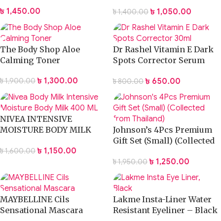
650Ml
৳
1,450.00
৳
1,050.00
৳
1,400.00
The Body Shop Aloe
Dr Rashel Vitamin E Dark
Calming Toner
Spots Corrector Serum
30ml
৳
1,300.00
৳
650.00
৳
1,900.00
৳
800.00
NIVEA INTENSIVE
MOISTURE BODY MILK
Johnson’s 4Pcs Premium
LOTION 400ML
Gift Set (Small) (Collected
৳
1,150.00
৳
1,600.00
from Thailand)
৳
1,250.00
৳
1,950.00
MAYBELLINE Cils
Lakme Insta-Liner Water
Sensational Mascara
Resistant Eyeliner – Black