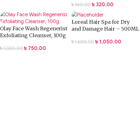
৳
320.00
৳
360.00
Loreal Hair Spa for Dry
Olay Face Wash Regenerist
and Damage Hair – 500ML
Exfoliating Cleanser, 100g
৳
1,050.00
৳
1,600.00
৳
750.00
৳
1,000.00