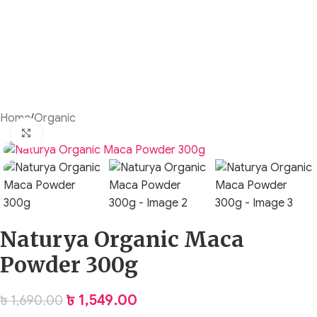
Home
/
Organic
Click to enlarge
Naturya Organic Maca
Powder 300g
৳
1,549.00
৳
1,690.00