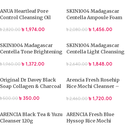
ANUA Heartleaf Pore
SKIN1004 Madagascar
Control Cleansing Oil
Centella Ampoule Foam
(200ml)
(125ml)
৳
1,974.00
৳
1,456.00
৳
2,820.00
৳
2,080.00
SKIN1004 Madagascar
SKIN1004 Madagascar
Centella Tone Brightening
Centella Light Cleansing
Cleansing Gel Foam
Oil -200ml
৳
1,372.00
৳
1,848.00
৳
1,960.00
৳
2,640.00
(125ml)
Original Dr Davey Black
Arencia Fresh Rosehip
Soap Collagen & Charcoal
Rice Mochi Cleanser –
120g
৳
350.00
৳
1,720.00
৳
500.00
৳
2,460.00
ARENCIA Black Tea & Yuzu
ARENCIA Fresh Blue
Cleanser 120g
Hyssop Rice Mochi
Cleanser 120g