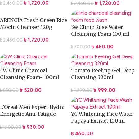
৳
1,720.00
৳
1,720.00
৳
2,460.00
৳
2,460.00
ARENCIA Fresh Green Rice
Mochi Cleanser 120g
3w Clinic Rose Water
Cleansing Foam 100 ml
৳
1,720.00
৳
2,460.00
৳
450.00
৳
700.00
3W Clinic Charcoal
Tomato Peeling Gel Deep
Cleansing Foam- 100ml
Cleansing 320ml
৳
520.00
৳
999.00
৳
850.00
৳
1,299.00
L’Oreal Men Expert Hydra
Energetic Anti-Fatigue
YC Whitening Face Wash
Face Wash 100ml
Papaya Extract 100ml
৳
930.00
৳
1,100.00
৳
460.00