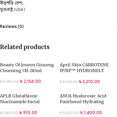
উত্পত্তি দেশ:
যুক্তরাষ্ট্র (USA)
Reviews (0)
Related products
Beauty Of Joseon Ginseng
April Skin CARROTENE
Cleansing Oil 210ml
IPMP™ HYDROMELT
CLEANSING BALM 90ml
৳
2,156.00
৳
2,210.00
৳
3,080.00
৳
3,160.00
APLB Glutathione
ANUA Hyaluronic Acid
Niacinamide Facial
Panthenol Hydrating
Cleanser 80ml
Gentle Foaming Cleanser
৳
910.00
৳
1,400.00
৳
1,300.00
৳
2,000.00
150